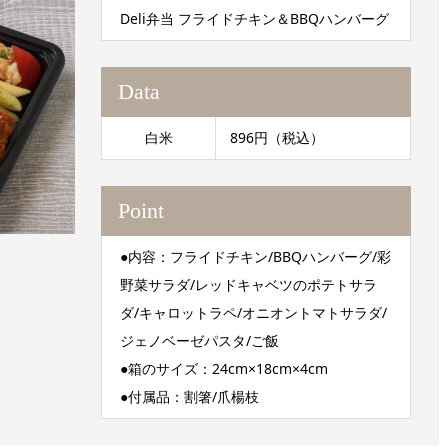
Deli弁当 フライドチキン＆BBQハンバーグ
Data
白米
896円（税込）
Point
●内容：フライドチキン/BBQハンバーグ/彩
野菜サラダ/レッドキャベツのポテトサラ
ダ/キャロットラペ/オニオントマトサラダ/
ジェノベーゼパスタ/ご飯
●箱のサイズ：24cm×18cm×4cm
●付属品：割箸/爪楊枝