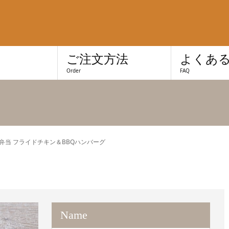
き
ご注文方法
よくあ
Order
FAQ
li弁当 フライドチキン＆BBQハンバーグ
Name