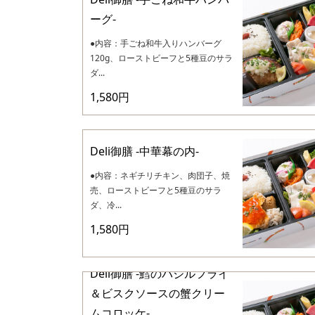
ーグ-
●内容：手ごね和牛入りハンバーグ
120g、ローストビーフと5種豆のサラ
ダ...
1,580円
Deli御膳 -中華幕の内-
●内容：ネギチリチキン、肉団子、焼
売、ローストビーフと5種豆のサラ
ダ、冷...
1,580円
Deli御膳 -鱈のバジルフライ
＆ビスクソースの蟹クリー
ムコロッケ-