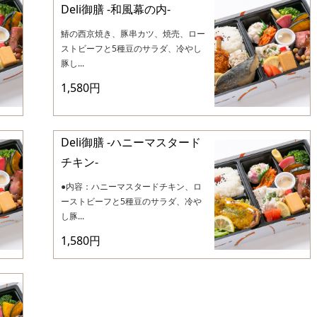
Deli御膳 -和風幕の内-
鰆の西京焼き、豚串カツ、焼売、ロー
ストビーフと5種豆のサラダ、冷やし
豚し...
1,580円
Deli御膳 -ハニーマスタード
チキン-
●内容：ハニーマスタードチキン、ロ
ーストビーフと5種豆のサラダ、冷や
し豚...
1,580円