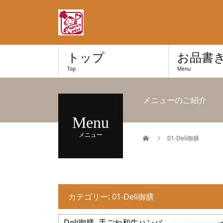
トップ
お品書
Top
Menu
メニューのご紹介
Menu
メニュー
01-Deli御膳
カテゴリー:
01-Deli御膳
Deli御膳 -手ごね和牛ハンバ