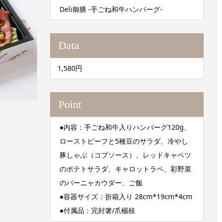
Deli御膳 -手ごね和牛ハンバーグ-
Data
1,580円
Point
●内容：手ごね和牛入りハンバーグ120g、
ローストビーフと5種豆のサラダ、冷やし
豚しゃぶ（コブソース）、レッドキャベツ
のポテトサラダ、キャロットラペ、彩野菜
のバーニャカウダー、ご飯
●容器サイズ：折箱入り 28cm*19cm*4cm
●付属品：完封箸/爪楊枝