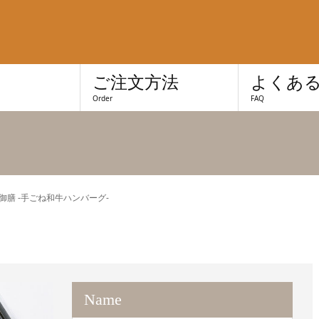
き
ご注文方法
よくあ
Order
FAQ
li御膳 -手ごね和牛ハンバーグ-
Name